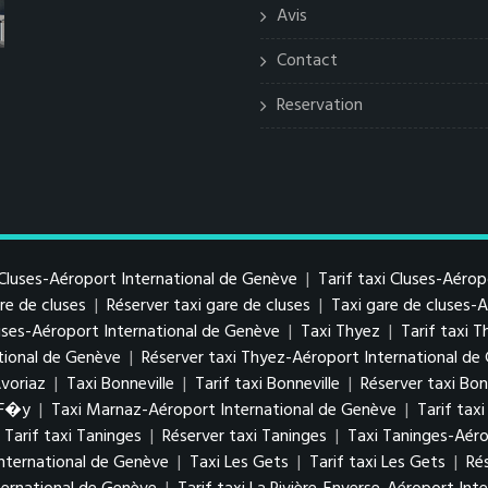
Avis
Contact
Reservation
Cluses-Aéroport International de Genève
|
Tarif taxi Cluses-Aéro
are de cluses
|
Réserver taxi gare de cluses
|
Taxi gare de cluses-
luses-Aéroport International de Genève
|
Taxi Thyez
|
Tarif taxi 
tional de Genève
|
Réserver taxi Thyez-Aéroport International de
Avoriaz
|
Taxi Bonneville
|
Tarif taxi Bonneville
|
Réserver taxi Bon
 F�y
|
Taxi Marnaz-Aéroport International de Genève
|
Tarif tax
Tarif taxi Taninges
|
Réserver taxi Taninges
|
Taxi Taninges-Aéro
International de Genève
|
Taxi Les Gets
|
Tarif taxi Les Gets
|
Ré