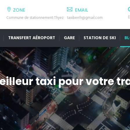
ZONE
EMAIL
D
Commune de stationnement:Thyez
taxibenfr@gmail.com
TRANSFERT AÉROPORT
GARE
STATION DE SKI
B
lleur taxi pour votre tr