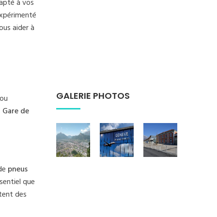
dapté à vos
 expérimenté
ous aider à
GALERIE PHOTOS
ou
a Gare de
 de
pneus
sentiel que
tent des