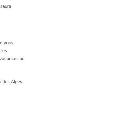
 saura
ue vous
 les
s vacances au
i des Alpes.