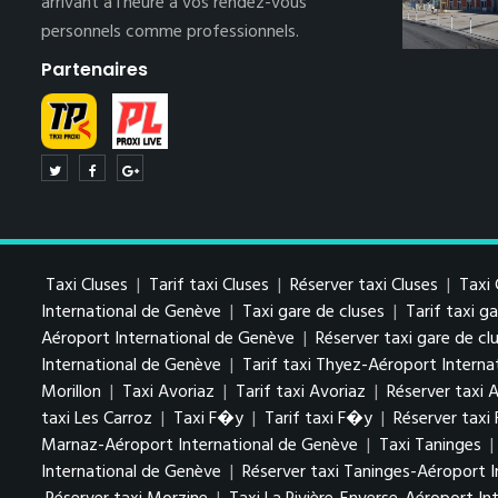
arrivant à l’heure à vos rendez-vous
personnels comme professionnels.
Partenaires
Taxi Cluses
|
Tarif taxi Cluses
|
Réserver taxi Cluses
|
Taxi 
International de Genève
|
Taxi gare de cluses
|
Tarif taxi g
Aéroport International de Genève
|
Réserver taxi gare de c
International de Genève
|
Tarif taxi Thyez-Aéroport Interna
Morillon
|
Taxi Avoriaz
|
Tarif taxi Avoriaz
|
Réserver taxi 
taxi Les Carroz
|
Taxi F�y
|
Tarif taxi F�y
|
Réserver taxi
Marnaz-Aéroport International de Genève
|
Taxi Taninges
|
International de Genève
|
Réserver taxi Taninges-Aéroport 