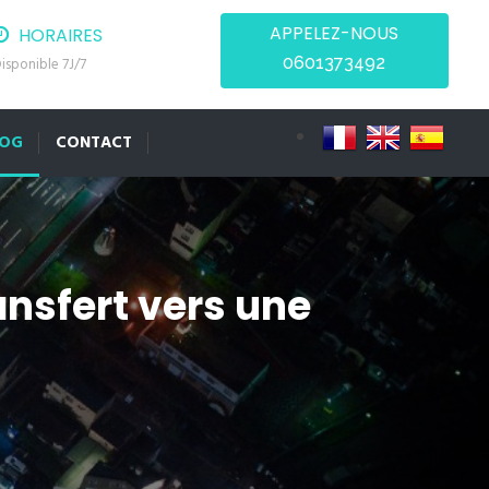
APPELEZ-NOUS
HORAIRES
0601373492
isponible 7J/7
LOG
CONTACT
ansfert vers une