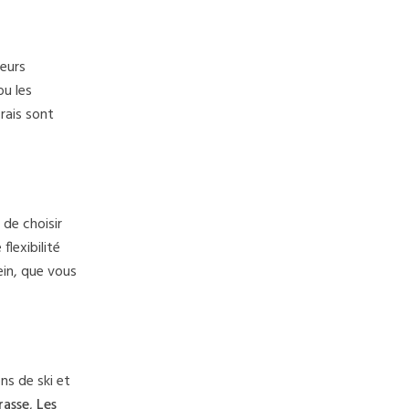
ieurs
ou les
rais sont
 de choisir
flexibilité
ein, que vous
ns de ski et
rasse
,
Les